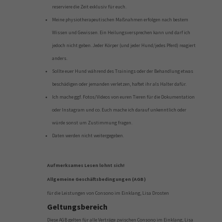
reserviere die Zeit exklusiv für euch.
Meine physiotherapeutischen Maßnahmen erfolgen nach bestem
Wissen und Gewissen. Ein Heilungsversprechen kann und darf ich
jedoch nicht geben. Jeder Körper (und jeder Hund/jedes Pferd) reagiert
anders.
Sollte euer Hund während des Trainings oder der Behandlung etwas
beschädigen oder jemanden verletzen, haftet ihr als Halter dafür.
Ich mache ggf. Fotos/Videos von euren Tieren für die Dokumentation
oder Instagram und co. Euch mache ich darauf unkenntlich oder
würde sonst um Zustimmung fragen.
Daten werden nicht weitergegeben.
Aufmerksames Lesen lohnt sich!
Allgemeine Geschäftsbedingungen (AGB)
für die Leistungen von Consono im Einklang, Lisa Drosten
Geltungsbereich
Diese AGB gelten für alle Verträge zwischen Consono im Einklang, Lisa