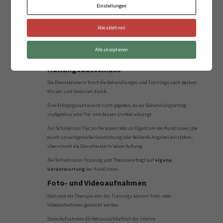
Einstellungen
Nicht wahrgenommene Termine verfallen, wenn sie nicht rechtzeitig
(gemäß §2) abgesagt werden.
Alle ablehnen
Nur rechtzeitig abgesagte Termine können nachgeholt werden.
Bereits gezahlte Karten sind nicht übertragbar und verfallen nach Ablauf
Alle akzeptieren
der Gültigkeitsdauer, sofern nichts anderes schriftlich vereinbart wurde.
Haftungsausschluss
Die Dienstleisterin führt die Behandlungen und Trainings nach bestem
Wissen und Gewissen durch.
Eine Erfolgsgarantie wird nicht gegeben, da der Behandlungserfolg
maßgeblich vom Tier und dessen Umfeld abhängt.
Für Schäden am Tier, an Personen oder an Eigentum der Kund:innen, die
durch unsachgemäße Handhabung oder fehlende Angaben entstehen,
übernimmt die Dienstleisterin keine Haftung.
Die Teilnahme an Training und Therapie erfolgt auf
eigene
Verantwortung
der Kund:innen.
Foto-
und Videoaufnahmen
Während der Therapie oder des Trainings können Foto- oder
Videoaufnahmen gemacht werden.
Diese Aufnahmen dürfen ausschließlich für interne