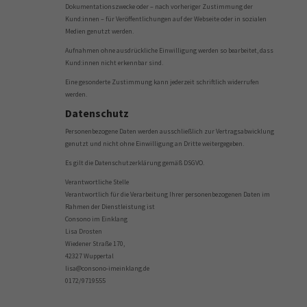
Dokumentationszwecke oder – nach vorheriger Zustimmung der
Kund:innen – für Veröffentlichungen auf der Webseite oder in sozialen
Medien genutzt werden.
Aufnahmen ohne ausdrückliche Einwilligung werden so bearbeitet, dass
Kund:innen nicht erkennbar sind.
Eine gesonderte Zustimmung kann jederzeit schriftlich widerrufen
werden.
Datenschutz
Personenbezogene Daten werden ausschließlich zur Vertragsabwicklung
genutzt und nicht ohne Einwilligung an Dritte weitergegeben.
Es gilt die Datenschutzerklärung gemäß DSGVO.
Verantwortliche Stelle
Verantwortlich für die Verarbeitung Ihrer personenbezogenen Daten im
Rahmen der Dienstleistung ist
Consono im Einklang
Lisa Drosten
Wiedener Straße 170,
42327 Wuppertal
lisa@consono-imeinklang.de
0172/9719555