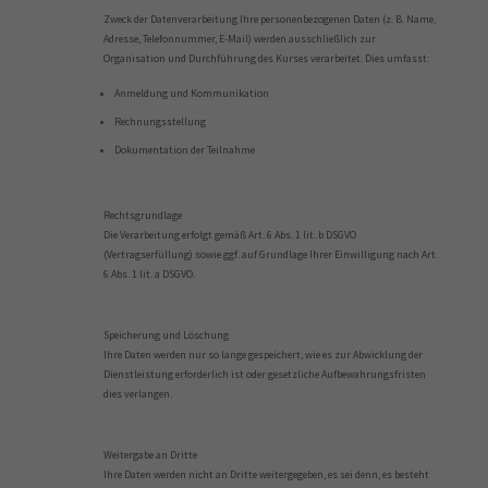
Zweck der Datenverarbeitung Ihre personenbezogenen Daten (z. B. Name,
Adresse, Telefonnummer, E-Mail) werden ausschließlich zur
Organisation und Durchführung des Kurses verarbeitet. Dies umfasst:
Anmeldung und Kommunikation
Rechnungsstellung
Dokumentation der Teilnahme
Rechtsgrundlage
Die Verarbeitung erfolgt gemäß Art. 6 Abs. 1 lit. b DSGVO
(Vertragserfüllung) sowie ggf. auf Grundlage Ihrer Einwilligung nach Art.
6 Abs. 1 lit. a DSGVO.
Speicherung und Löschung
Ihre Daten werden nur so lange gespeichert, wie es zur Abwicklung der
Dienstleistung erforderlich ist oder gesetzliche Aufbewahrungsfristen
dies verlangen.
Weitergabe an Dritte
Ihre Daten werden nicht an Dritte weitergegeben, es sei denn, es besteht