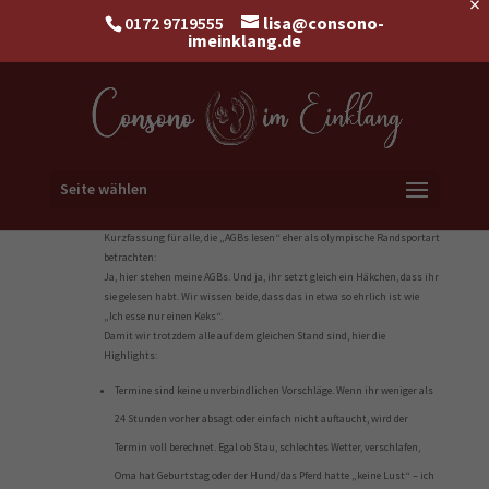
×
0172 9719555
lisa@consono-
imeinklang.de
Seite wählen
Kurzfassung für alle, die „AGBs lesen“ eher als olympische Randsportart
betrachten:
Ja, hier stehen meine AGBs. Und ja, ihr setzt gleich ein Häkchen, dass ihr
sie gelesen habt. Wir wissen beide, dass das in etwa so ehrlich ist wie
„Ich esse nur einen Keks“.
Damit wir trotzdem alle auf dem gleichen Stand sind, hier die
Highlights:
Termine sind keine unverbindlichen Vorschläge. Wenn ihr weniger als
24 Stunden vorher absagt oder einfach nicht auftaucht, wird der
Termin voll berechnet. Egal ob Stau, schlechtes Wetter, verschlafen,
Oma hat Geburtstag oder der Hund/das Pferd hatte „keine Lust“ – ich