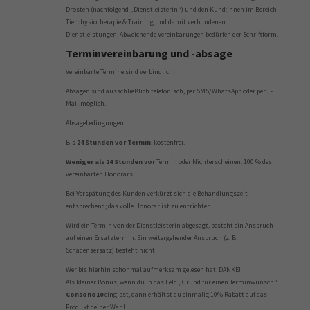
Drosten (nachfolgend „Dienstleisterin“) und den Kund:innen im Bereich
Tierphysiotherapie & Training und damit verbundenen
Dienstleistungen. Abweichende Vereinbarungen bedürfen der Schriftform.
Terminvereinbarung und -absage
Vereinbarte Termine sind verbindlich.
Absagen sind ausschließlich telefonisch, per SMS/WhatsApp oder per E-
Mail möglich.
Absagebedingungen:
Bis
24 Stunden vor Termin
: kostenfrei.
Weniger als 24 Stunden vor
Termin oder Nichterscheinen: 100 % des
vereinbarten Honorars.
Bei Verspätung des Kunden verkürzt sich die Behandlungszeit
entsprechend; das volle Honorar ist zu entrichten.
Wird ein Termin von der Dienstleisterin abgesagt, besteht ein Anspruch
auf einen Ersatztermin. Ein weitergehender Anspruch (z. B.
Schadensersatz) besteht nicht.
Wer bis hierhin schonmal aufmerksam gelesen hat: DANKE!
Als kleiner Bonus, wenn du in das Feld „Grund für einen Terminwunsch“
Consono10
eingibst, dann erhältst du einmalig 10% Rabatt auf das
Produkt deiner Wahl.