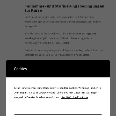
Teilnahme- und Stornierungsbedingungen
für Kurse
Die Anmeldung zu einem Kurs ist verbindlich. Mit der Buchung
verpflichtet sich der/die Teilnehmer/in zur vollständigen Zahlung der
Kursgebühr.
Eine Stornierung der Teilnahme ist bis
spätestens 14 Tage vor
Kursbeginn
möglich. In diesem Fall wird die bereits gezahlte
Kursgebühr vollständig zurückerstattet.
Bei einer Stornierung weniger als 14 Tage vor Kursbeginn behält sich der
Veranstalter vor, bis zu 50 % der Kursgebühr einzubehalten.
Erfolgt die Absage innerhalb von 48 Stunden vor Kursbeginn oder bei
Nichterscheinen, wird die volle Kursgebühr (100 %) einbehalten.
Cookies
Sollte der Kurs aus Gründen, die der Veranstalter zu vertreten hat,
abgesagt werden, wird dem/der Teilnehmer/in wahlweise ein Platz in
einem Ersatztermin angeboten oder die bereits gezahlte Kursgebühr
Keine Hundekuchen, keine Pferdeleckerlis, sondern Cookies. Wenn das für dich in
vollständig zurückerstattet.
Ordnung ist, klick auf "Akzeptiere alle" Oder du wählst unter "Einstellungen"
Bezahlung und Kartenregelung
aus, welche Cookies du erlauben möchtest.
Lies die Cookie-Erklärung
Das Honorar ist direkt nach jeder Einheit in bar oder per Überweisung
fällig, sofern nichts anderes vereinbart ist.
Bei Kauf von Mehrfachkarten oder Abonnements gilt: