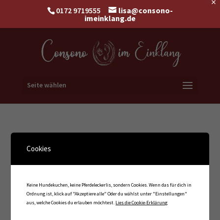
×
0172 9719555
lisa@consono-
imeinklang.de
Seite wählen
Postoperative Behandlung
Cookies
Keine Hundekuchen, keine Pferdeleckerlis, sondern Cookies. Wenn das für dich in
Fähigkeiten
Ordnung ist, klick auf "Akzeptiere alle" Oder du wählst unter "Einstellungen"
aus, welche Cookies du erlauben möchtest.
Lies die Cookie-Erklärung
Gepostet am
15. April 2022